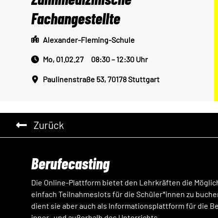
Fachangestellte
Alexander-Fleming-Schule
Mo, 01.02.27 08:30 – 12:30 Uhr
Paulinenstraße 53, 70178 Stuttgart
Zurück
Berufecasting
Die Online-Plattform bietet den Lehrkräften die Möglic
einfach Teilnahmeslots für die Schüler*innen zu buche
dient sie aber auch als Informationsplattform für die 
inner- und außerhalb des Unterrichts.