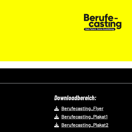
Downloadbereich:
Berufecasting_Flyer
Berufecasting_Plakat1
Berufecasting_Plakat2