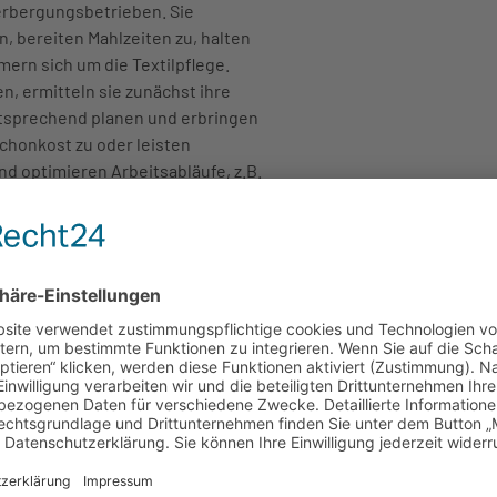
rbergungsbetrieben. Sie
, bereiten Mahlzeiten zu, halten
rn sich um die Textilpflege.
, ermitteln sie zunächst ihre
sprechend planen und erbringen
Schonkost zu oder leisten
nd optimieren Arbeitsabläufe, z.B.
und sorgen für die Einhaltung von
ach den Grundsätzen der
andwirtschaftlicher Betriebe
ugnisse zu verarbeiten und
licher Produkte.