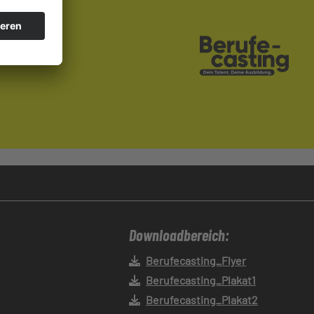
Downloadbereich:
Berufecasting_Flyer
Berufecasting_Plakat1
Berufecasting_Plakat2