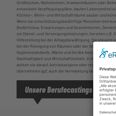
Großküchen, Wohnheimen, Krankenhäusern oder Behe
entwickeln Verpflegungspläne, kaufen Lebensmittel ein
Küchen-, Wohn- und Wirtschafträume sauber und kümme
Wenn sie unterstützungsbedürftige Menschen betreuen
Bedürfnisse, Erwartungen und Gewohnheiten. Dement
sie Dienst- und Versorgungsleistungen, bereiten z.B. 
Hilfestellung bei der Alltagsbewältigung. Sie steuern u
bei der Reinigung von Räumen oder der Wäschepflege, 
Hygienestandards. Waren und Geräte beschaffen sie n
Nachhaltigkeit und Wirtschaftlichkeit. In Haushalten l
achten sie darauf, betriebseigene oder regionale Erze
übernehmen ggf. auch die Vermarktung landwirtschaft
Unsere Berufecastings